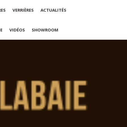
RES
VERRIÈRES
ACTUALITÉS
IE
VIDÉOS
SHOWROOM
PLUMELIAU
internet : M Yannick PEURON