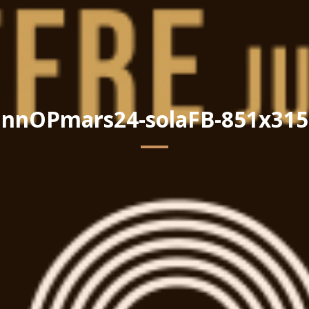
annOPmars24-solaFB-851x315