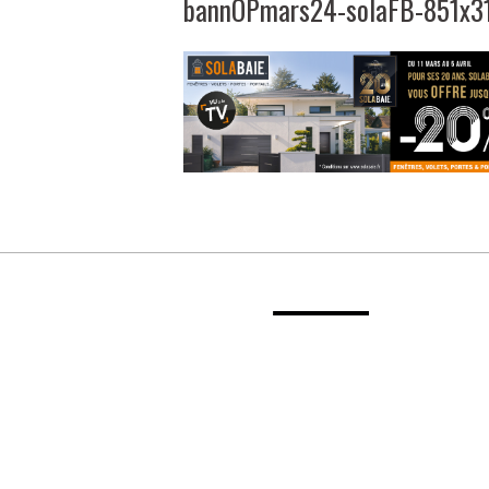
bannOPmars24-solaFB-851x3