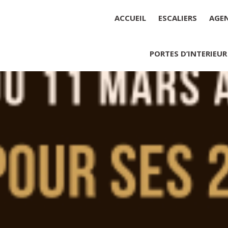
ACCUEIL
ESCALIERS
AGE
PORTES D’INTERIEUR
Société : MENUISERIE YANNICK
Forme juridique : SARL unipers
Siége social : MENUISERIE YA
Montant du capital social : 10 0
RCS : 788 768 612
Représentant légal de la socié