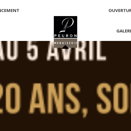
NCEMENT
OUVERTU
GALER
 PEURON
onnelle
NNICK PEURON, ZONE ARTISANALE DE PORT ARTHUR 56930 
00,00 €
té, responsable de la publication et exploitant du site 