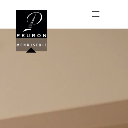
Société : MENUISERIE YANNICK
PEURON
Forme juridique : SARL
unipersonnelle
Siége social : MENUISERIE YANNICK
PEURON, ZONE ARTISANALE DE
PORT ARTHUR 56930 PLUMELIAU
Montant du capital social : 10
000,00 €
RCS : 788 768 612
Représentant légal de la société,
responsable de la publication et
exploitant du site internet : M