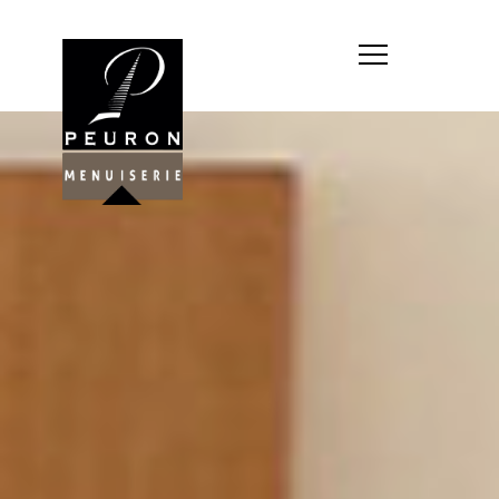
Société : MENUISERIE YANNICK
PEURON
Forme juridique : SARL
unipersonnelle
Siége social : MENUISERIE YANNICK
PEURON, ZONE ARTISANALE DE
PORT ARTHUR 56930 PLUMELIAU
Montant du capital social : 10
000,00 €
RCS : 788 768 612
Représentant légal de la société,
responsable de la publication et
exploitant du site internet : M