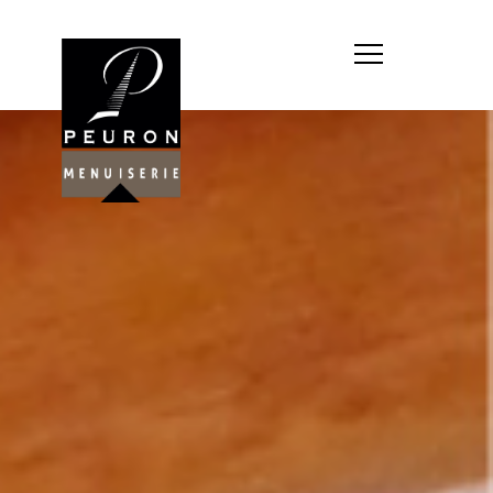
Société : MENUISERIE YANNICK
PEURON
Forme juridique : SARL
unipersonnelle
Siége social : MENUISERIE YANNICK
PEURON, ZONE ARTISANALE DE
PORT ARTHUR 56930 PLUMELIAU
Montant du capital social : 10
000,00 €
RCS : 788 768 612
Représentant légal de la société,
responsable de la publication et
exploitant du site internet : M