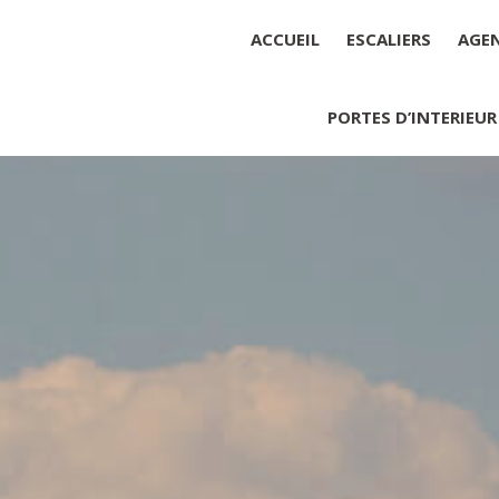
ACCUEIL
ESCALIERS
AGE
PORTES D’INTERIEUR
Société : MENUISERIE YANNICK
Forme juridique : SARL unipers
Siége social : MENUISERIE YA
Montant du capital social : 10 0
RCS : 788 768 612
Représentant légal de la socié