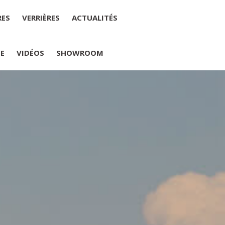
RES
VERRIÈRES
ACTUALITÉS
IE
VIDÉOS
SHOWROOM
PLUMELIAU
internet : M Yannick PEURON