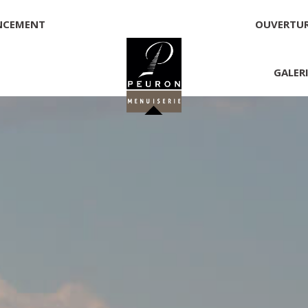
NCEMENT
OUVERTU
GALER
 PEURON
onnelle
NNICK PEURON, ZONE ARTISANALE DE PORT ARTHUR 56930 
00,00 €
té, responsable de la publication et exploitant du site 