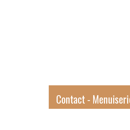
Contact - Menuiser
ZA de port Arthur
56930 PLUMELIAU