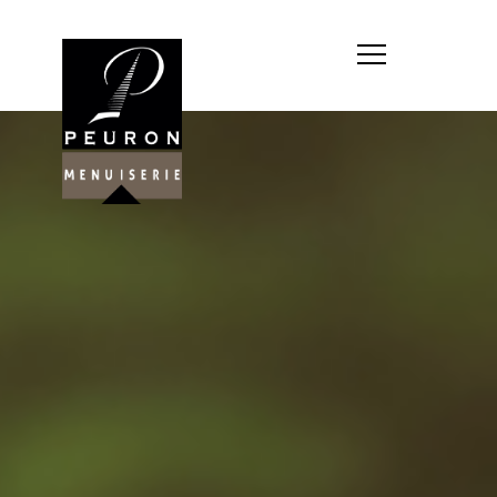
Société : MENUISERIE YANNICK
PEURON
Forme juridique : SARL
unipersonnelle
Siége social : MENUISERIE YANNICK
PEURON, ZONE ARTISANALE DE
PORT ARTHUR 56930 PLUMELIAU
Montant du capital social : 10
000,00 €
RCS : 788 768 612
Représentant légal de la société,
responsable de la publication et
exploitant du site internet : M