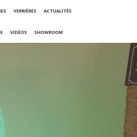
RES
VERRIÈRES
ACTUALITÉS
IE
VIDÉOS
SHOWROOM
PLUMELIAU
internet : M Yannick PEURON