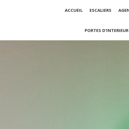
ACCUEIL
ESCALIERS
AGE
PORTES D’INTERIEUR
Société : MENUISERIE YANNICK
Forme juridique : SARL unipers
Siége social : MENUISERIE YA
Montant du capital social : 10 0
RCS : 788 768 612
Représentant légal de la socié