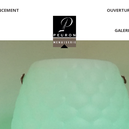
NCEMENT
OUVERTU
GALER
 PEURON
onnelle
NNICK PEURON, ZONE ARTISANALE DE PORT ARTHUR 56930 
00,00 €
té, responsable de la publication et exploitant du site 