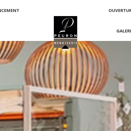
NCEMENT
OUVERTU
GALER
 PEURON
onnelle
NNICK PEURON, ZONE ARTISANALE DE PORT ARTHUR 56930 
00,00 €
té, responsable de la publication et exploitant du site 