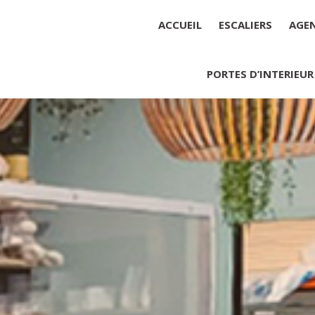
ACCUEIL
ESCALIERS
AGE
PORTES D’INTERIEUR
Société : MENUISERIE YANNICK
Forme juridique : SARL unipers
Siége social : MENUISERIE YA
Montant du capital social : 10 0
RCS : 788 768 612
Représentant légal de la socié