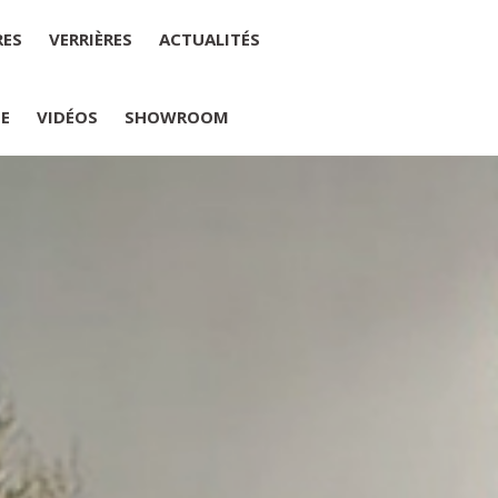
RES
VERRIÈRES
ACTUALITÉS
IE
VIDÉOS
SHOWROOM
PLUMELIAU
internet : M Yannick PEURON