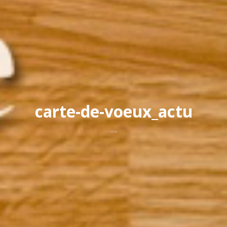
Yannick PEURON
carte-de-voeux_actu