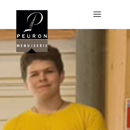
Société : MENUISERIE YANNICK
PEURON
Forme juridique : SARL
unipersonnelle
Siége social : MENUISERIE YANNICK
PEURON, ZONE ARTISANALE DE
PORT ARTHUR 56930 PLUMELIAU
Montant du capital social : 10
000,00 €
RCS : 788 768 612
Représentant légal de la société,
responsable de la publication et
exploitant du site internet : M