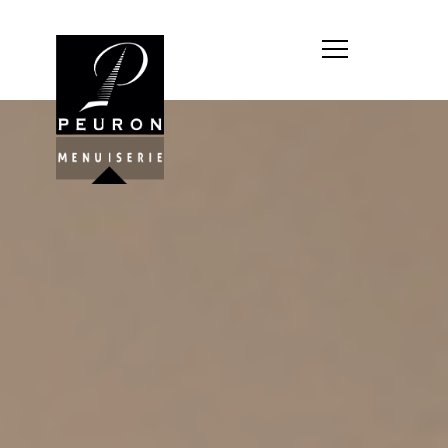
Société : MENUISERIE YANNICK
PEURON
Forme juridique : SARL
unipersonnelle
Siége social : MENUISERIE YANNICK
PEURON, ZONE ARTISANALE DE
PORT ARTHUR 56930 PLUMELIAU
Montant du capital social : 10
000,00 €
RCS : 788 768 612
Représentant légal de la société,
responsable de la publication et
exploitant du site internet : M