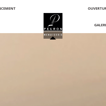
NCEMENT
OUVERTU
GALER
 PEURON
onnelle
NNICK PEURON, ZONE ARTISANALE DE PORT ARTHUR 56930 
00,00 €
té, responsable de la publication et exploitant du site 