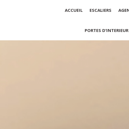
ACCUEIL
ESCALIERS
AGE
PORTES D’INTERIEUR
Société : MENUISERIE YANNICK
Forme juridique : SARL unipers
Siége social : MENUISERIE YA
Montant du capital social : 10 0
RCS : 788 768 612
Représentant légal de la socié