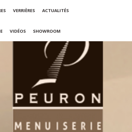
RES
VERRIÈRES
ACTUALITÉS
IE
VIDÉOS
SHOWROOM
PLUMELIAU
internet : M Yannick PEURON