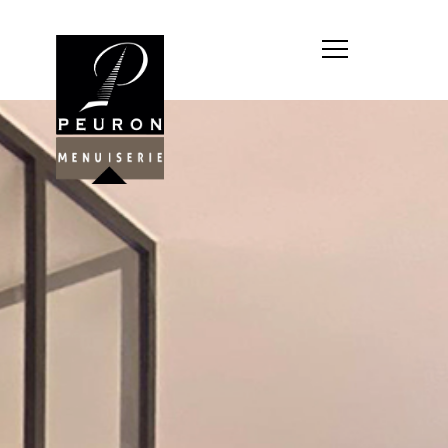
Société : MENUISERIE YANNICK
PEURON
Forme juridique : SARL
unipersonnelle
Siége social : MENUISERIE YANNICK
PEURON, ZONE ARTISANALE DE
PORT ARTHUR 56930 PLUMELIAU
Montant du capital social : 10
000,00 €
RCS : 788 768 612
Représentant légal de la société,
responsable de la publication et
exploitant du site internet : M