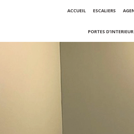
ACCUEIL
ESCALIERS
AGE
PORTES D’INTERIEUR
Société : MENUISERIE YANNICK
Forme juridique : SARL unipers
Siége social : MENUISERIE YA
Montant du capital social : 10 0
RCS : 788 768 612
Représentant légal de la socié