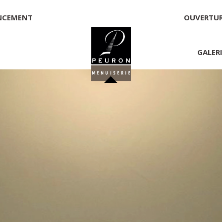
NCEMENT
OUVERTU
GALER
 PEURON
onnelle
NNICK PEURON, ZONE ARTISANALE DE PORT ARTHUR 56930 
00,00 €
té, responsable de la publication et exploitant du site 