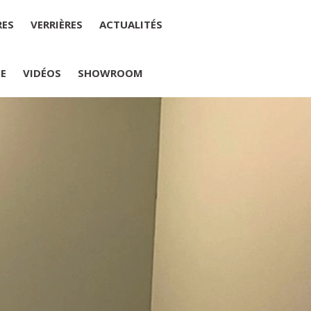
RES
VERRIÈRES
ACTUALITÉS
IE
VIDÉOS
SHOWROOM
PLUMELIAU
internet : M Yannick PEURON