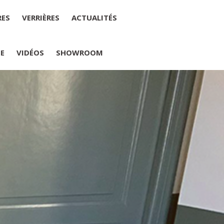
RES
VERRIÈRES
ACTUALITÉS
IE
VIDÉOS
SHOWROOM
PLUMELIAU
internet : M Yannick PEURON