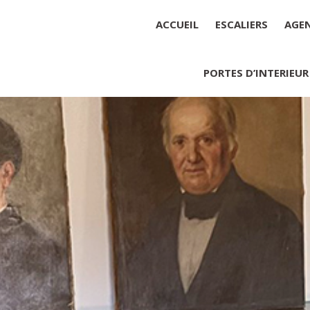
ACCUEIL
ESCALIERS
AGE
PORTES D’INTERIEUR
Société : MENUISERIE YANNICK
Forme juridique : SARL unipers
Siége social : MENUISERIE YA
Montant du capital social : 10 0
RCS : 788 768 612
Représentant légal de la socié