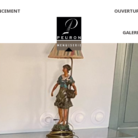
NCEMENT
OUVERTU
GALER
 PEURON
onnelle
NNICK PEURON, ZONE ARTISANALE DE PORT ARTHUR 56930 
00,00 €
té, responsable de la publication et exploitant du site 