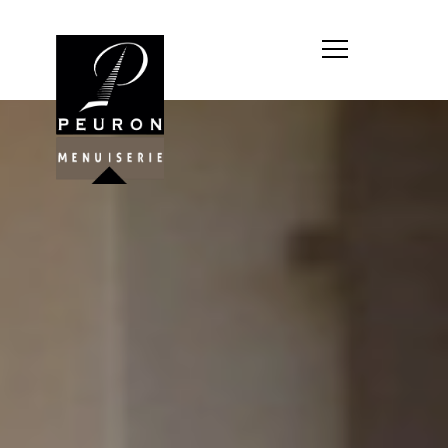
Société : MENUISERIE YANNICK
PEURON
Forme juridique : SARL
unipersonnelle
Siége social : MENUISERIE YANNICK
PEURON, ZONE ARTISANALE DE
PORT ARTHUR 56930 PLUMELIAU
Montant du capital social : 10
000,00 €
RCS : 788 768 612
Représentant légal de la société,
responsable de la publication et
exploitant du site internet : M