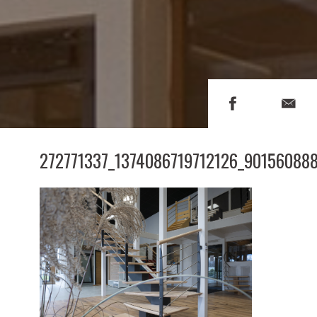
272771337_1374086719712126_90156088