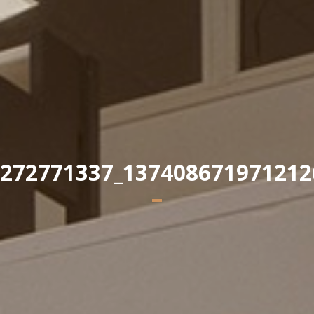
Yannick PEURON
272771337_137408671971212