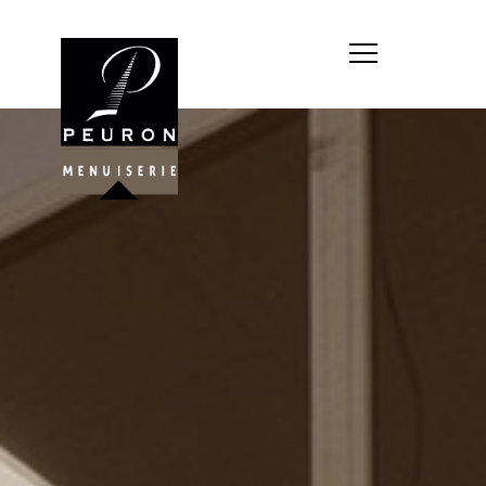
Société : MENUISERIE YANNICK
PEURON
Forme juridique : SARL
unipersonnelle
Siége social : MENUISERIE YANNICK
PEURON, ZONE ARTISANALE DE
PORT ARTHUR 56930 PLUMELIAU
Montant du capital social : 10
000,00 €
RCS : 788 768 612
Représentant légal de la société,
responsable de la publication et
exploitant du site internet : M