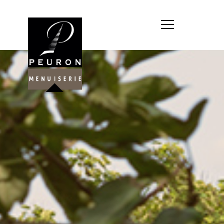
Société : MENUISERIE YANNICK
PEURON
Forme juridique : SARL
unipersonnelle
Siége social : MENUISERIE YANNICK
PEURON, ZONE ARTISANALE DE
PORT ARTHUR 56930 PLUMELIAU
Montant du capital social : 10
000,00 €
RCS : 788 768 612
Représentant légal de la société,
responsable de la publication et
exploitant du site internet : M