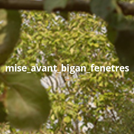
Yannick PEURON
mise_avant_bigan_fenetres