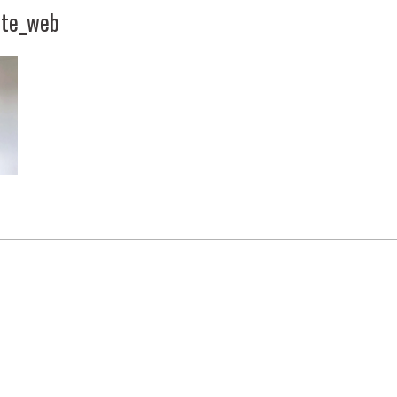
ite_web
Nos services
Show-room
Organisez votre
Venez découvrir nos
espace et adaptez
modèles ainsi que nos