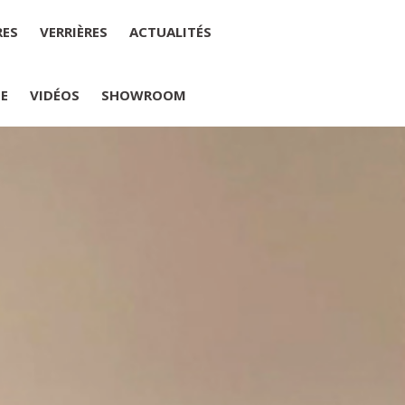
RES
VERRIÈRES
ACTUALITÉS
IE
VIDÉOS
SHOWROOM
PLUMELIAU
internet : M Yannick PEURON