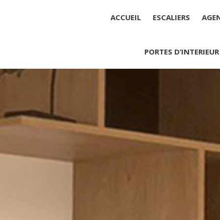
ACCUEIL
ESCALIERS
AGE
PORTES D’INTERIEUR
Société : MENUISERIE YANNICK
Forme juridique : SARL unipers
Siége social : MENUISERIE YA
Montant du capital social : 10 0
RCS : 788 768 612
Représentant légal de la socié