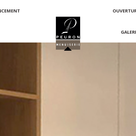
NCEMENT
OUVERTU
GALER
 PEURON
onnelle
NNICK PEURON, ZONE ARTISANALE DE PORT ARTHUR 56930 
00,00 €
té, responsable de la publication et exploitant du site 