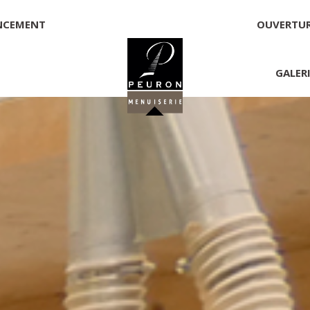
NCEMENT
OUVERTU
GALER
 PEURON
onnelle
NNICK PEURON, ZONE ARTISANALE DE PORT ARTHUR 56930 
00,00 €
té, responsable de la publication et exploitant du site 