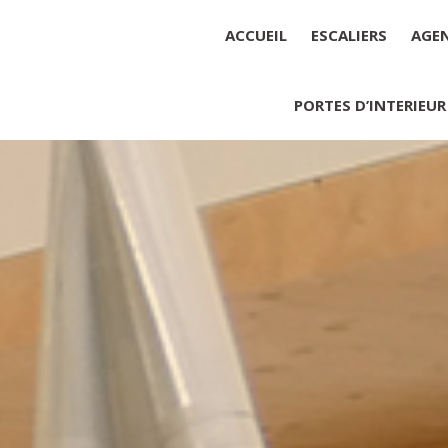
ACCUEIL
ESCALIERS
AGE
PORTES D’INTERIEUR
Société : MENUISERIE YANNICK
Forme juridique : SARL unipers
Siége social : MENUISERIE YA
Montant du capital social : 10 0
RCS : 788 768 612
Représentant légal de la socié