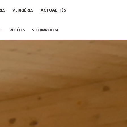
RES
VERRIÈRES
ACTUALITÉS
IE
VIDÉOS
SHOWROOM
PLUMELIAU
internet : M Yannick PEURON