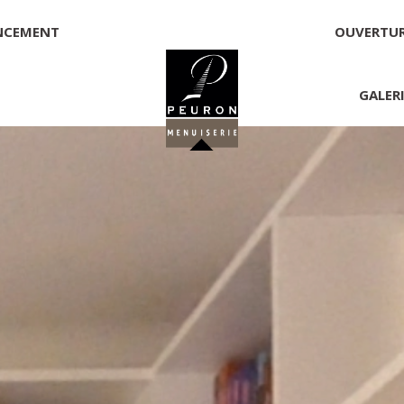
NCEMENT
OUVERTU
GALER
 PEURON
onnelle
NNICK PEURON, ZONE ARTISANALE DE PORT ARTHUR 56930 
00,00 €
té, responsable de la publication et exploitant du site 