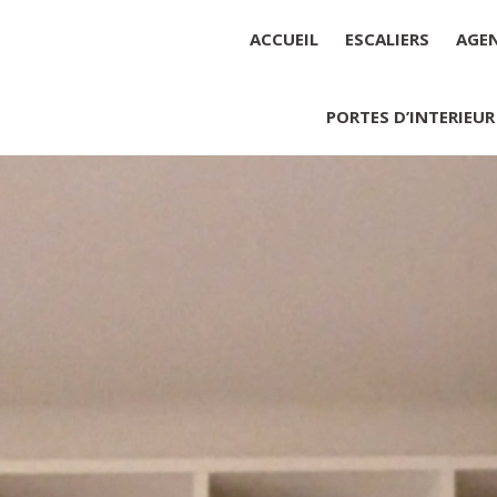
ACCUEIL
ESCALIERS
AGE
PORTES D’INTERIEUR
Société : MENUISERIE YANNICK
Forme juridique : SARL unipers
Siége social : MENUISERIE YA
Montant du capital social : 10 0
RCS : 788 768 612
Représentant légal de la socié