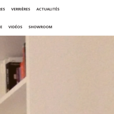
RES
VERRIÈRES
ACTUALITÉS
IE
VIDÉOS
SHOWROOM
PLUMELIAU
internet : M Yannick PEURON