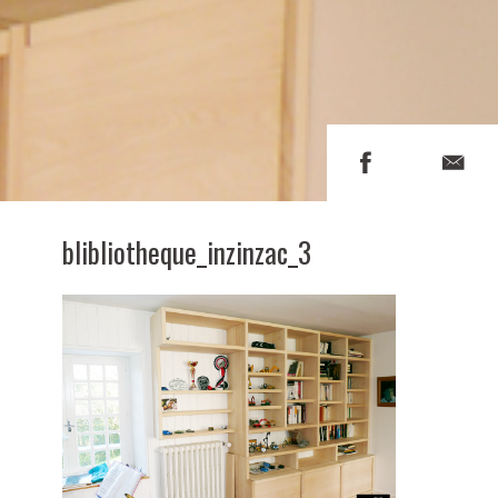
blibliotheque_inzinzac_3