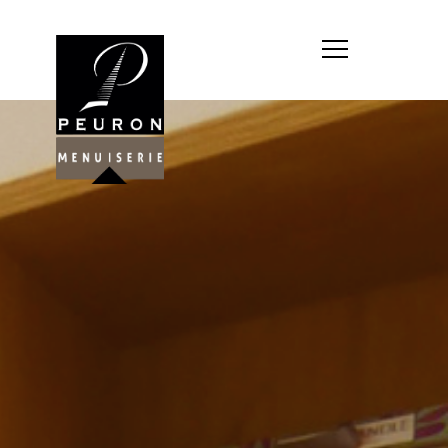
Société : MENUISERIE YANNICK
PEURON
Forme juridique : SARL
unipersonnelle
Siége social : MENUISERIE YANNICK
PEURON, ZONE ARTISANALE DE
PORT ARTHUR 56930 PLUMELIAU
Montant du capital social : 10
000,00 €
RCS : 788 768 612
Représentant légal de la société,
responsable de la publication et
exploitant du site internet : M