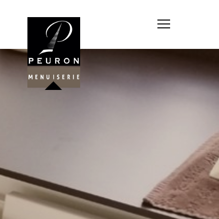
Société : MENUISERIE YANNICK
PEURON
Forme juridique : SARL
unipersonnelle
Siége social : MENUISERIE YANNICK
PEURON, ZONE ARTISANALE DE
PORT ARTHUR 56930 PLUMELIAU
Montant du capital social : 10
000,00 €
RCS : 788 768 612
Représentant légal de la société,
responsable de la publication et
exploitant du site internet : M