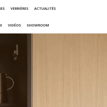
RES
VERRIÈRES
ACTUALITÉS
IE
VIDÉOS
SHOWROOM
PLUMELIAU
internet : M Yannick PEURON