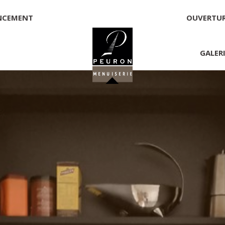
NCEMENT
OUVERTU
GALER
 PEURON
onnelle
NNICK PEURON, ZONE ARTISANALE DE PORT ARTHUR 56930 
00,00 €
té, responsable de la publication et exploitant du site 