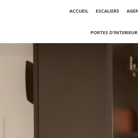
ACCUEIL
ESCALIERS
AGE
PORTES D’INTERIEUR
Société : MENUISERIE YANNICK
Forme juridique : SARL unipers
Siége social : MENUISERIE YA
Montant du capital social : 10 0
RCS : 788 768 612
Représentant légal de la socié