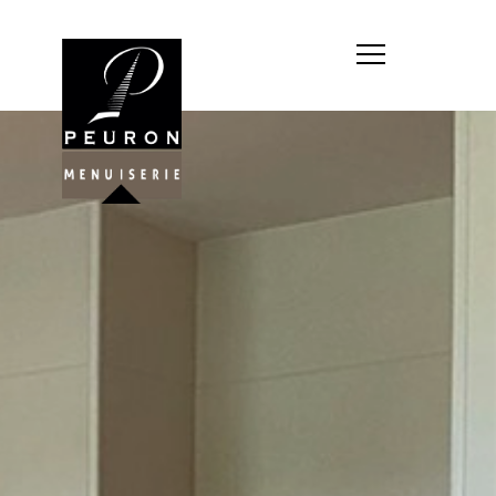
Société : MENUISERIE YANNICK
PEURON
Forme juridique : SARL
unipersonnelle
Siége social : MENUISERIE YANNICK
PEURON, ZONE ARTISANALE DE
PORT ARTHUR 56930 PLUMELIAU
Montant du capital social : 10
000,00 €
RCS : 788 768 612
Représentant légal de la société,
responsable de la publication et
exploitant du site internet : M