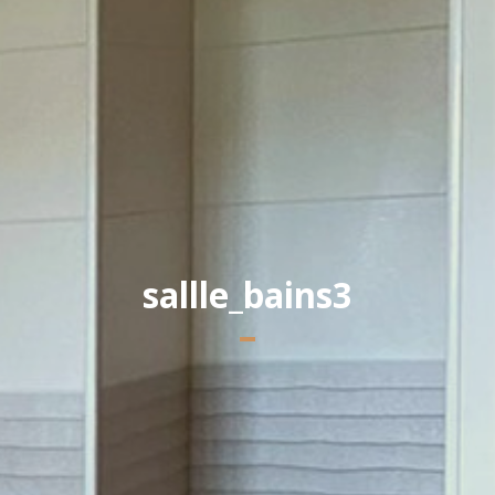
Yannick PEURON
sallle_bains3