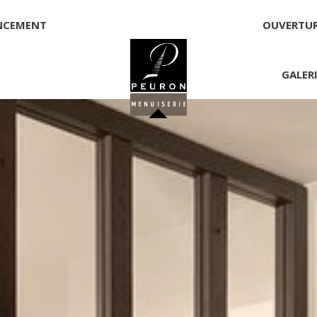
NCEMENT
OUVERTU
GALER
 PEURON
onnelle
NNICK PEURON, ZONE ARTISANALE DE PORT ARTHUR 56930 
00,00 €
té, responsable de la publication et exploitant du site 