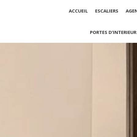
ACCUEIL
ESCALIERS
AGE
PORTES D’INTERIEUR
Société : MENUISERIE YANNICK
Forme juridique : SARL unipers
Siége social : MENUISERIE YA
Montant du capital social : 10 0
RCS : 788 768 612
Représentant légal de la socié