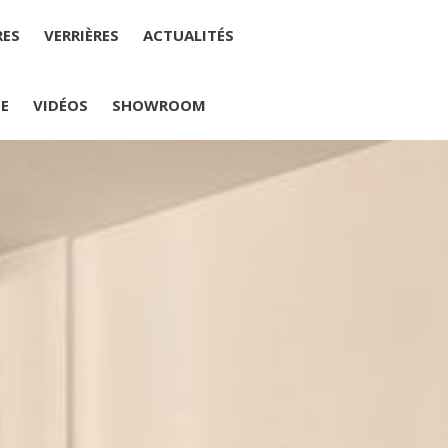
RES
VERRIÈRES
ACTUALITÉS
IE
VIDÉOS
SHOWROOM
PLUMELIAU
internet : M Yannick PEURON