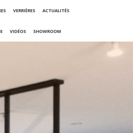
RES
VERRIÈRES
ACTUALITÉS
IE
VIDÉOS
SHOWROOM
PLUMELIAU
internet : M Yannick PEURON