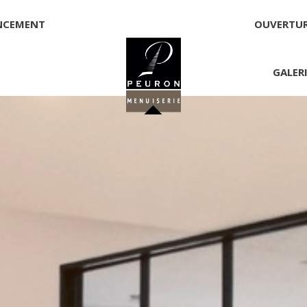
NCEMENT
OUVERTU
GALER
 PEURON
onnelle
NNICK PEURON, ZONE ARTISANALE DE PORT ARTHUR 56930 
00,00 €
té, responsable de la publication et exploitant du site 