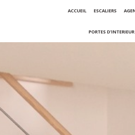
ACCUEIL
ESCALIERS
AGE
PORTES D’INTERIEUR
Société : MENUISERIE YANNICK
Forme juridique : SARL unipers
Siége social : MENUISERIE YA
Montant du capital social : 10 0
RCS : 788 768 612
Représentant légal de la socié