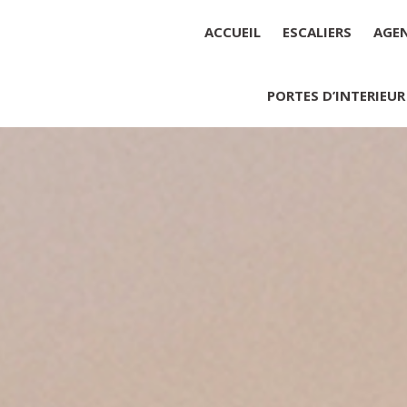
ACCUEIL
ESCALIERS
AGE
PORTES D’INTERIEUR
Société : MENUISERIE YANNICK
Forme juridique : SARL unipers
Siége social : MENUISERIE YA
Montant du capital social : 10 0
RCS : 788 768 612
Représentant légal de la socié