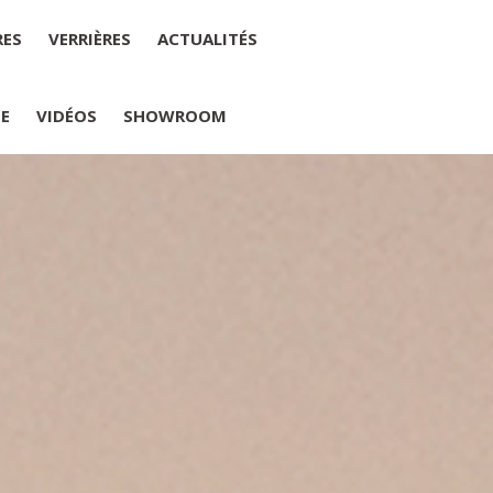
RES
VERRIÈRES
ACTUALITÉS
IE
VIDÉOS
SHOWROOM
PLUMELIAU
internet : M Yannick PEURON