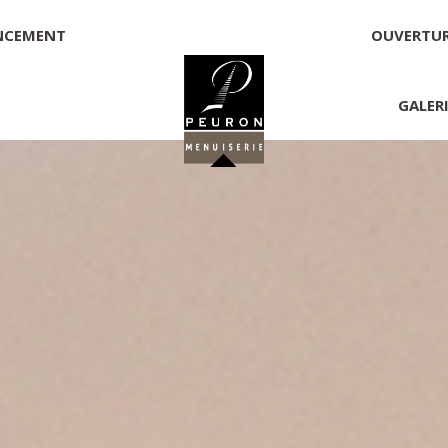
NCEMENT
OUVERTU
GALER
 PEURON
onnelle
NNICK PEURON, ZONE ARTISANALE DE PORT ARTHUR 56930 
00,00 €
té, responsable de la publication et exploitant du site 