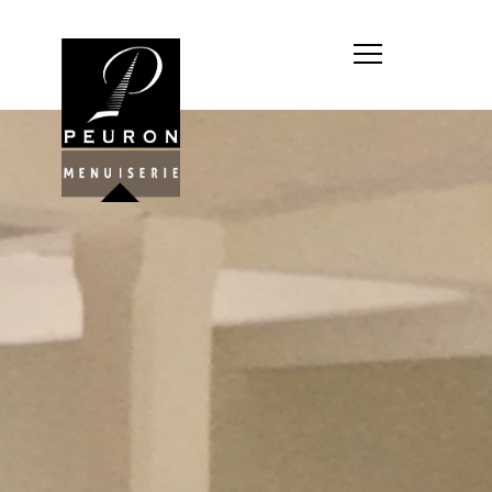
Société : MENUISERIE YANNICK
PEURON
Forme juridique : SARL
unipersonnelle
Siége social : MENUISERIE YANNICK
PEURON, ZONE ARTISANALE DE
PORT ARTHUR 56930 PLUMELIAU
Montant du capital social : 10
000,00 €
RCS : 788 768 612
Représentant légal de la société,
responsable de la publication et
exploitant du site internet : M