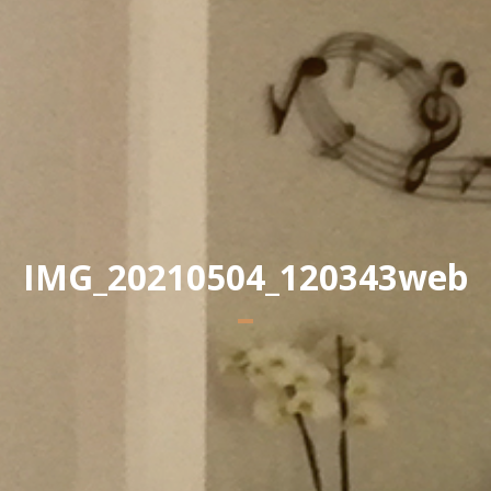
Yannick PEURON
IMG_20210504_120343web