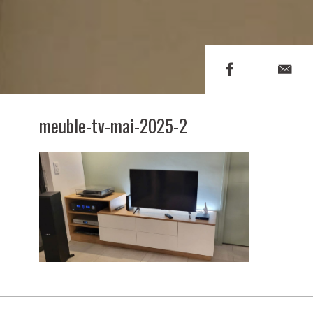
meuble-tv-mai-2025-2