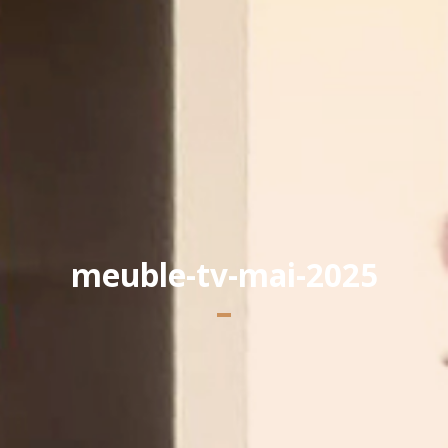
Yannick PEURON
meuble-tv-mai-2025