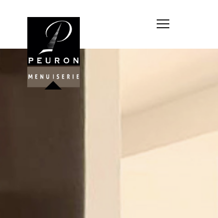
Société : MENUISERIE YANNICK
PEURON
Forme juridique : SARL
unipersonnelle
Siége social : MENUISERIE YANNICK
PEURON, ZONE ARTISANALE DE
PORT ARTHUR 56930 PLUMELIAU
Montant du capital social : 10
000,00 €
RCS : 788 768 612
Représentant légal de la société,
responsable de la publication et
exploitant du site internet : M