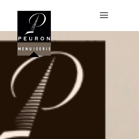
Société : MENUISERIE YANNICK
PEURON
Forme juridique : SARL
unipersonnelle
Siége social : MENUISERIE YANNICK
PEURON, ZONE ARTISANALE DE
PORT ARTHUR 56930 PLUMELIAU
Montant du capital social : 10
000,00 €
RCS : 788 768 612
Représentant légal de la société,
responsable de la publication et
exploitant du site internet : M