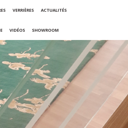
RES
VERRIÈRES
ACTUALITÉS
IE
VIDÉOS
SHOWROOM
PLUMELIAU
internet : M Yannick PEURON