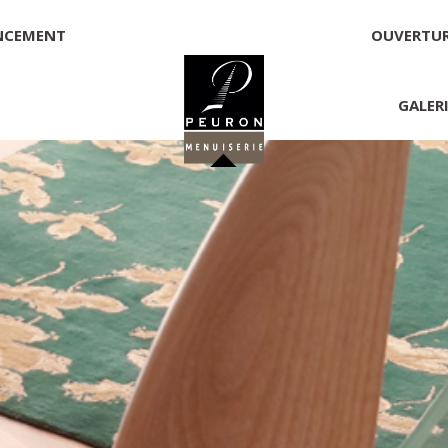
NCEMENT
OUVERTU
GALER
 PEURON
onnelle
NNICK PEURON, ZONE ARTISANALE DE PORT ARTHUR 56930 
00,00 €
té, responsable de la publication et exploitant du site 