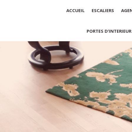
ACCUEIL
ESCALIERS
AGE
PORTES D’INTERIEUR
Société : MENUISERIE YANNICK
Forme juridique : SARL unipers
Siége social : MENUISERIE YA
Montant du capital social : 10 0
RCS : 788 768 612
Représentant légal de la socié