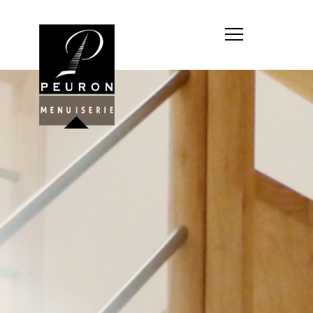
Société : MENUISERIE YANNICK
PEURON
Forme juridique : SARL
unipersonnelle
Siége social : MENUISERIE YANNICK
PEURON, ZONE ARTISANALE DE
PORT ARTHUR 56930 PLUMELIAU
Montant du capital social : 10
000,00 €
RCS : 788 768 612
Représentant légal de la société,
responsable de la publication et
exploitant du site internet : M