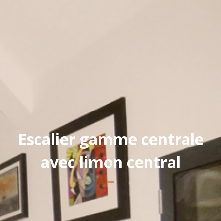
Yannick PEURON
Escalier gamme centrale
avec limon central