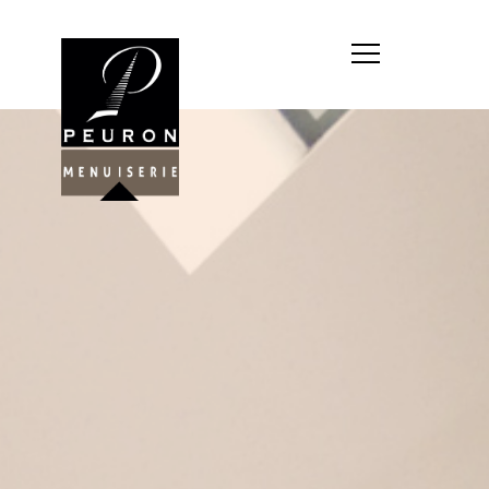
Société : MENUISERIE YANNICK
PEURON
Forme juridique : SARL
unipersonnelle
Siége social : MENUISERIE YANNICK
PEURON, ZONE ARTISANALE DE
PORT ARTHUR 56930 PLUMELIAU
Montant du capital social : 10
000,00 €
RCS : 788 768 612
Représentant légal de la société,
responsable de la publication et
exploitant du site internet : M