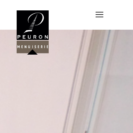
Société : MENUISERIE YANNICK
PEURON
Forme juridique : SARL
unipersonnelle
Siége social : MENUISERIE YANNICK
PEURON, ZONE ARTISANALE DE
PORT ARTHUR 56930 PLUMELIAU
Montant du capital social : 10
000,00 €
RCS : 788 768 612
Représentant légal de la société,
responsable de la publication et
exploitant du site internet : M