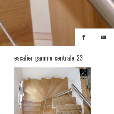
escalier_gamme_centrale_23