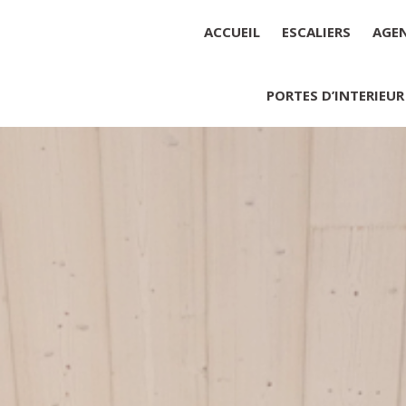
ACCUEIL
ESCALIERS
AGE
PORTES D’INTERIEUR
Société : MENUISERIE YANNICK
Forme juridique : SARL unipers
Siége social : MENUISERIE YA
Montant du capital social : 10 0
RCS : 788 768 612
Représentant légal de la socié