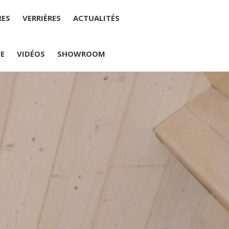
RES
VERRIÈRES
ACTUALITÉS
IE
VIDÉOS
SHOWROOM
PLUMELIAU
internet : M Yannick PEURON