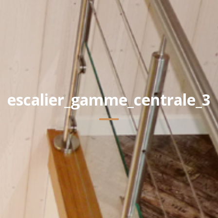
escalier_gamme_centrale_3