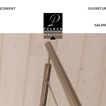
NCEMENT
OUVERTU
GALER
 PEURON
onnelle
NNICK PEURON, ZONE ARTISANALE DE PORT ARTHUR 56930 
00,00 €
té, responsable de la publication et exploitant du site 