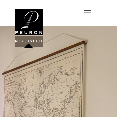
Société : MENUISERIE YANNICK
PEURON
Forme juridique : SARL
unipersonnelle
Siége social : MENUISERIE YANNICK
PEURON, ZONE ARTISANALE DE
PORT ARTHUR 56930 PLUMELIAU
Montant du capital social : 10
000,00 €
RCS : 788 768 612
Représentant légal de la société,
responsable de la publication et
exploitant du site internet : M