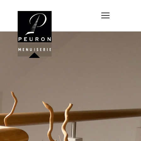
Société : MENUISERIE YANNICK
PEURON
Forme juridique : SARL
unipersonnelle
Siége social : MENUISERIE YANNICK
PEURON, ZONE ARTISANALE DE
PORT ARTHUR 56930 PLUMELIAU
Montant du capital social : 10
000,00 €
RCS : 788 768 612
Représentant légal de la société,
responsable de la publication et
exploitant du site internet : M