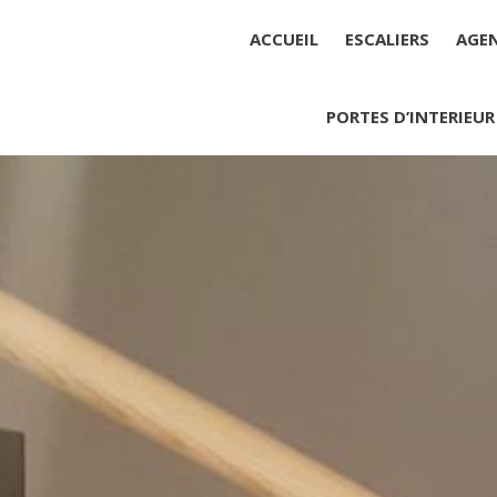
ACCUEIL
ESCALIERS
AGE
PORTES D’INTERIEUR
Société : MENUISERIE YANNICK
Forme juridique : SARL unipers
Siége social : MENUISERIE YA
Montant du capital social : 10 0
RCS : 788 768 612
Représentant légal de la socié