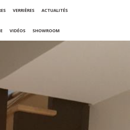
RES
VERRIÈRES
ACTUALITÉS
IE
VIDÉOS
SHOWROOM
PLUMELIAU
internet : M Yannick PEURON