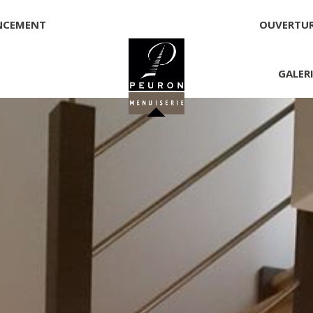
NCEMENT
OUVERTU
GALER
 PEURON
onnelle
NNICK PEURON, ZONE ARTISANALE DE PORT ARTHUR 56930 
00,00 €
té, responsable de la publication et exploitant du site 