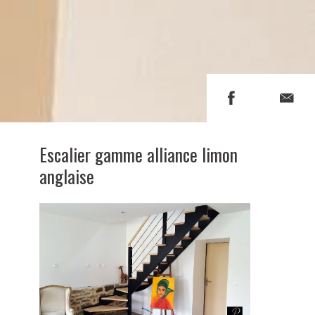
Escalier gamme alliance limon
anglaise