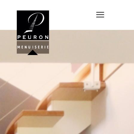
Société : MENUISERIE YANNICK
PEURON
Forme juridique : SARL
unipersonnelle
Siége social : MENUISERIE YANNICK
PEURON, ZONE ARTISANALE DE
PORT ARTHUR 56930 PLUMELIAU
Montant du capital social : 10
000,00 €
RCS : 788 768 612
Représentant légal de la société,
responsable de la publication et
exploitant du site internet : M