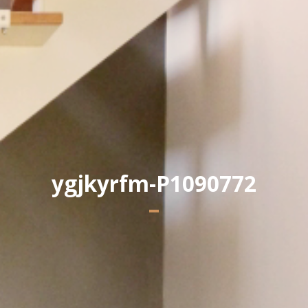
Yannick PEURON
ygjkyrfm-P1090772