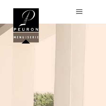
Société : MENUISERIE YANNICK
PEURON
Forme juridique : SARL
unipersonnelle
Siége social : MENUISERIE YANNICK
PEURON, ZONE ARTISANALE DE
PORT ARTHUR 56930 PLUMELIAU
Montant du capital social : 10
000,00 €
RCS : 788 768 612
Représentant légal de la société,
responsable de la publication et
exploitant du site internet : M