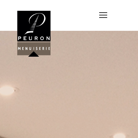
Société : MENUISERIE YANNICK
PEURON
Forme juridique : SARL
unipersonnelle
Siége social : MENUISERIE YANNICK
PEURON, ZONE ARTISANALE DE
PORT ARTHUR 56930 PLUMELIAU
Montant du capital social : 10
000,00 €
RCS : 788 768 612
Représentant légal de la société,
responsable de la publication et
exploitant du site internet : M