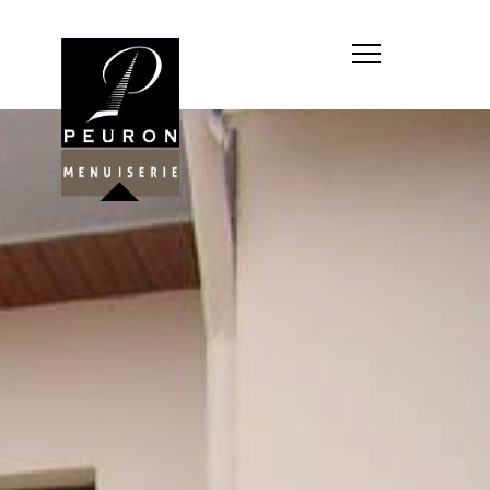
Société : MENUISERIE YANNICK
PEURON
Forme juridique : SARL
unipersonnelle
Siége social : MENUISERIE YANNICK
PEURON, ZONE ARTISANALE DE
PORT ARTHUR 56930 PLUMELIAU
Montant du capital social : 10
000,00 €
RCS : 788 768 612
Représentant légal de la société,
responsable de la publication et
exploitant du site internet : M