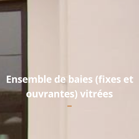
Yannick PEURON
Ensemble de baies (fixes et
ouvrantes) vitrées