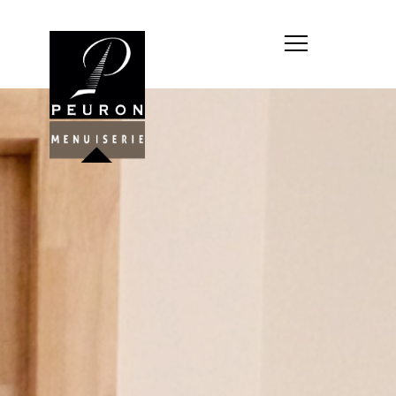
Société : MENUISERIE YANNICK
PEURON
Forme juridique : SARL
unipersonnelle
Siége social : MENUISERIE YANNICK
PEURON, ZONE ARTISANALE DE
PORT ARTHUR 56930 PLUMELIAU
Montant du capital social : 10
000,00 €
RCS : 788 768 612
Représentant légal de la société,
responsable de la publication et
exploitant du site internet : M