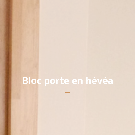
Yannick PEURON
Bloc porte en hévéa