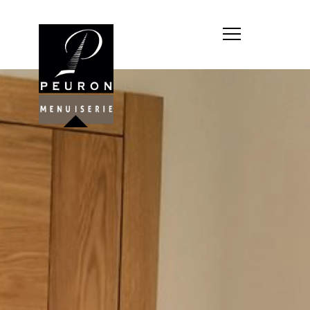
Société : MENUISERIE YANNICK
PEURON
Forme juridique : SARL
unipersonnelle
Siége social : MENUISERIE YANNICK
PEURON, ZONE ARTISANALE DE
PORT ARTHUR 56930 PLUMELIAU
Montant du capital social : 10
000,00 €
RCS : 788 768 612
Représentant légal de la société,
responsable de la publication et
exploitant du site internet : M