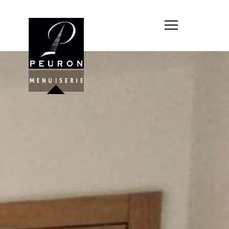
Société : MENUISERIE YANNICK
PEURON
Forme juridique : SARL
unipersonnelle
Siége social : MENUISERIE YANNICK
PEURON, ZONE ARTISANALE DE
PORT ARTHUR 56930 PLUMELIAU
Montant du capital social : 10
000,00 €
RCS : 788 768 612
Représentant légal de la société,
responsable de la publication et
exploitant du site internet : M